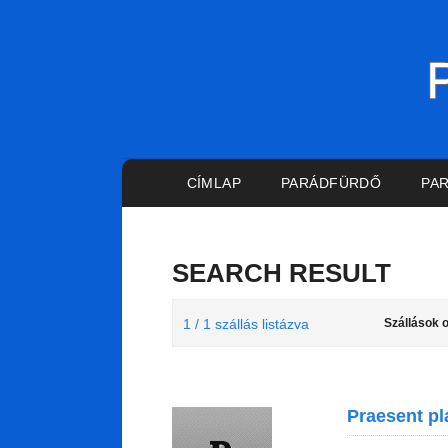
Main menu
CÍMLAP
PARÁDFÜRDŐ
PA
SEARCH RESULT
1 / 1 szállás listázva
Szállások 
Praesent pla