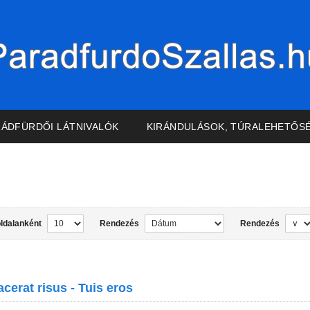
RÁDFÜRDŐI LÁTNIVALÓK
KIRÁNDULÁSOK, TÚRALEHETŐS
oldalanként
Rendezés
Rendezés
cerat risus - Tuis eros