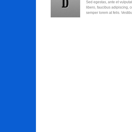
Sed egestas, ante et vulputa
libero, faucibus adipiscing, 
semper lorem at felis. Vestibul