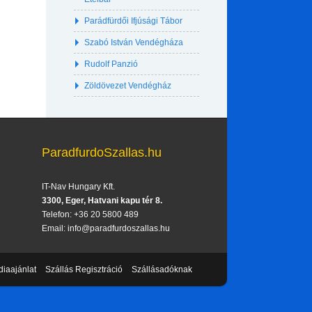
Parádfürdői Ifjúsági Tábor
Szabó István Vendégháza
Rudolf Panzió
Zöldövezet Vendégház
ParadfurdoSzallas.hu
IT-Nav Hungary Kft.
3300, Eger, Hatvani kapu tér 8.
Telefon: +36 20 5800 489
Email: info@paradfurdoszallas.hu
iaajánlat
Szállás Regisztráció
Szállásadóknak