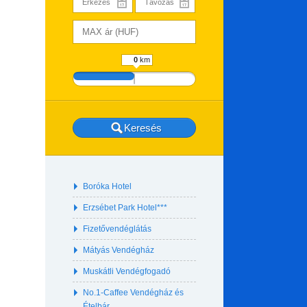
km
Boróka Hotel
Erzsébet Park Hotel***
Fizetővendéglátás
Mátyás Vendégház
Muskátli Vendégfogadó
No.1-Caffee Vendégház és
Ételbár