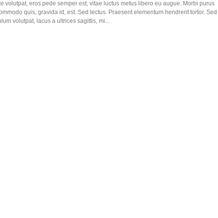
te volutpat, eros pede semper est, vitae luctus metus libero eu augue. Morbi purus
commodo quis, gravida id, est. Sed lectus. Praesent elementum hendrerit tortor. Sed
um volutpat, lacus a ultrices sagittis, mi...