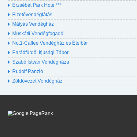
Erzsébet Park Hotel***
Fizetővendéglátás
Mátyás Vendégház
Muskátli Vendégfogadó
No.1-Caffee Vendégház és Ételbár
Parádfürdői Ifjúsági Tábor
Szabó István Vendégháza
Rudolf Panzió
Zöldövezet Vendégház