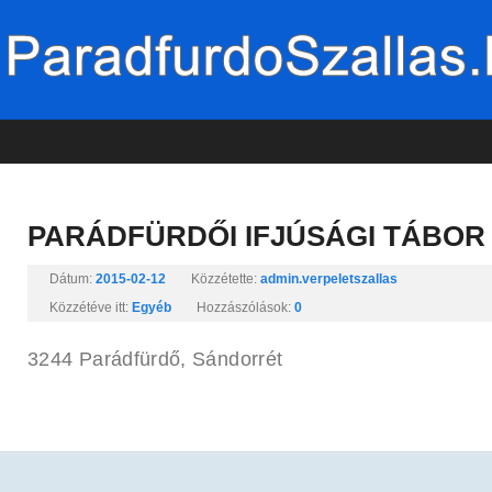
PARÁDFÜRDŐI IFJÚSÁGI TÁBOR
Dátum:
2015-02-12
Közzétette:
admin.verpeletszallas
Közzétéve itt:
Egyéb
Hozzászólások:
0
3244 Parádfürdő, Sándorrét