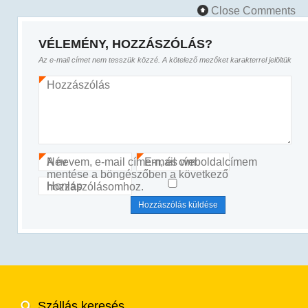
Close Comments
VÉLEMÉNY, HOZZÁSZÓLÁS?
Az e-mail címet nem tesszük közzé.
A kötelező mezőket
karakterrel jelöltük
Hozzászólás
*
Név
A nevem, e-mail címem, és weboldalcímem
E-mail cím
*
*
mentése a böngészőben a következő
Honlap
hozzászólásomhoz.
Szállás keresés