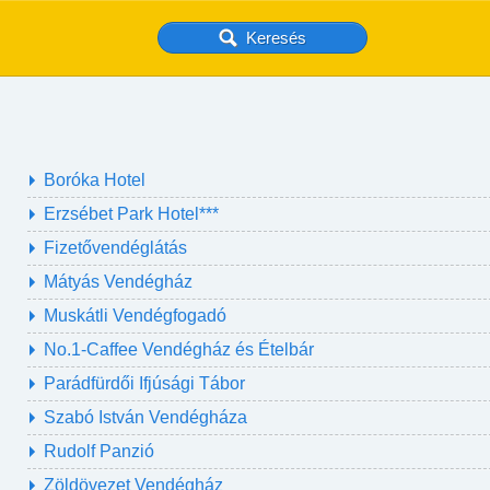
Boróka Hotel
Erzsébet Park Hotel***
Fizetővendéglátás
Mátyás Vendégház
Muskátli Vendégfogadó
No.1-Caffee Vendégház és Ételbár
Parádfürdői Ifjúsági Tábor
Szabó István Vendégháza
Rudolf Panzió
Zöldövezet Vendégház