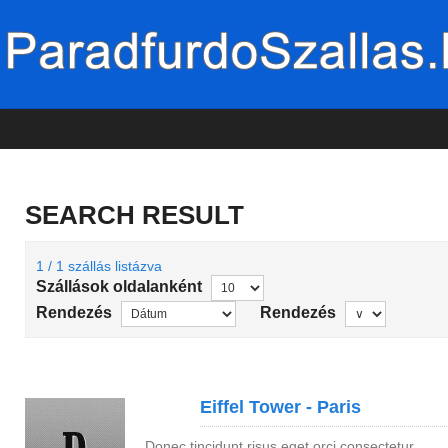
SEARCH RESULT
1 / 1 szállás listázva
Szállások oldalanként
Rendezés
Rendezés
Eiffel Tower - Paris
Donec tincidunt risus eget orci consectetur