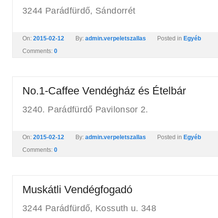
3244 Parádfürdő, Sándorrét
On:
2015-02-12
By:
admin.verpeletszallas
Posted in
Egyéb
Comments:
0
No.1-Caffee Vendégház és Ételbár
3240. Parádfürdő Pavilonsor 2.
On:
2015-02-12
By:
admin.verpeletszallas
Posted in
Egyéb
Comments:
0
Muskátli Vendégfogadó
3244 Parádfürdő, Kossuth u. 348