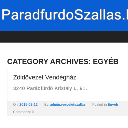
CATEGORY ARCHIVES:
EGYÉB
Zöldövezet Vendégház
3240 Parádfürdő Kristály u. 91.
On:
2015-02-12
By:
admin.verpeletszallas
Posted in
Egyéb
Comments:
0