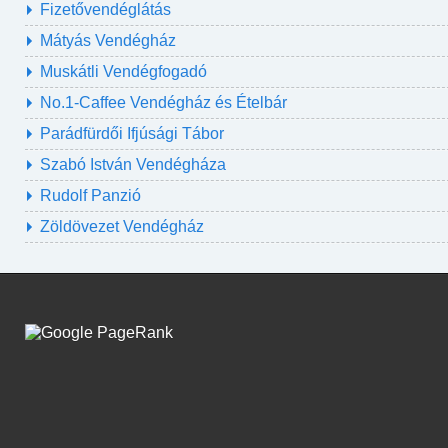
Fizetővendéglátás
Mátyás Vendégház
Muskátli Vendégfogadó
No.1-Caffee Vendégház és Ételbár
Parádfürdői Ifjúsági Tábor
Szabó István Vendégháza
Rudolf Panzió
Zöldövezet Vendégház