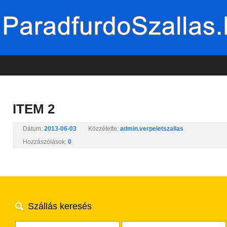
ITEM 2
Dátum:
2013-06-03
Közzétette:
admin.verpeletszallas
Hozzászólások:
0
Szállás keresés