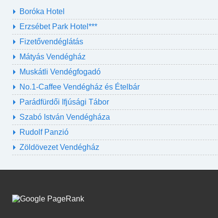
Boróka Hotel
Erzsébet Park Hotel***
Fizetővendéglátás
Mátyás Vendégház
Muskátli Vendégfogadó
No.1-Caffee Vendégház és Ételbár
Parádfürdői Ifjúsági Tábor
Szabó István Vendégháza
Rudolf Panzió
Zöldövezet Vendégház