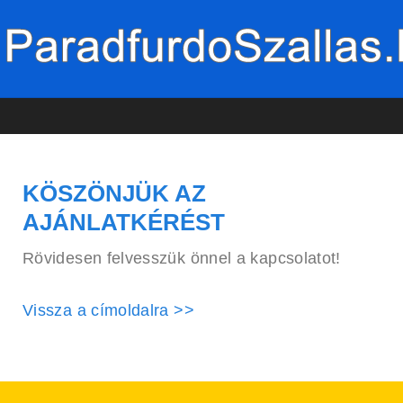
KÖSZÖNJÜK AZ
AJÁNLATKÉRÉST
Rövidesen felvesszük önnel a kapcsolatot!
Vissza a címoldalra >>