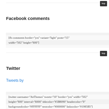
top
Facebook comments
[fb-comments border="yes" variant="light" posts="15"

width="502" height="600"]
top
Twitter
Tweets by
[twitter username="AitThemes" tweets="10" border="yes" width="502"

height="600" interval="6000" titlecolor="#5B8090" headercolor="0"

backgroundcolor="#FFFFFF" textcolor="#000000" linkscolor="#1985B5"]