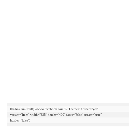
[fb-box link="http://www.facebook.com/AitThemes" border="yes"

variant="light" width="635" height="400" faces="false" stream="true"

header="false"]