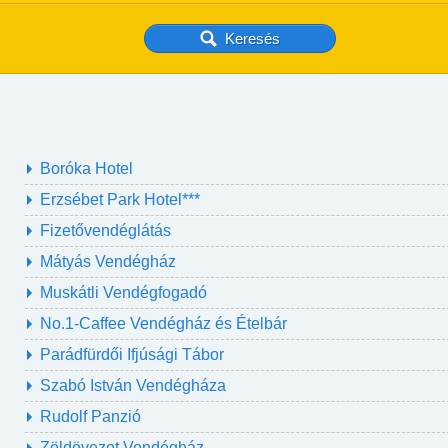
Boróka Hotel
Erzsébet Park Hotel***
Fizetővendéglátás
Mátyás Vendégház
Muskátli Vendégfogadó
No.1-Caffee Vendégház és Ételbár
Parádfürdői Ifjúsági Tábor
Szabó István Vendégháza
Rudolf Panzió
Zöldövezet Vendégház