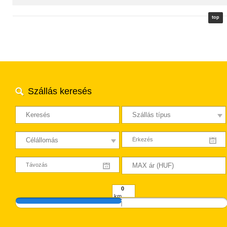
top
Szállás keresés
km