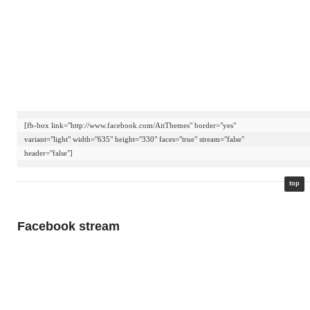
[fb-box link="http://www.facebook.com/AitThemes" border="yes"

variant="light" width="635" height="330" faces="true" stream="false"

header="false"]
top
Facebook stream