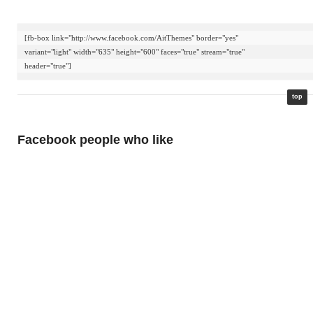
[fb-box link="http://www.facebook.com/AitThemes" border="yes"

variant="light" width="635" height="600" faces="true" stream="true"

header="true"]
top
Facebook people who like