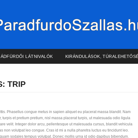
RÁDFÜRDŐI LÁTNIVALÓK
KIRÁNDULÁSOK, TÚRALEHETŐS
S:
TRIP
gittis. Phasellus congue metus in sapien aliquet eu placerat massa blandit. Nam
r, turpis et pretium pretium, nisl massa placerat turpis, ut malesuada odio ligula
are velit. Integer dolor arcu, pellentesque ut malesuada cursus, blandit vehicula
 non volutpat leo congue. Cras id mi a nulla pharetra luctus eu tincidunt leo.
quam sodales tempus volutpat. Donec mollis urna id odio dapibus bibendum.