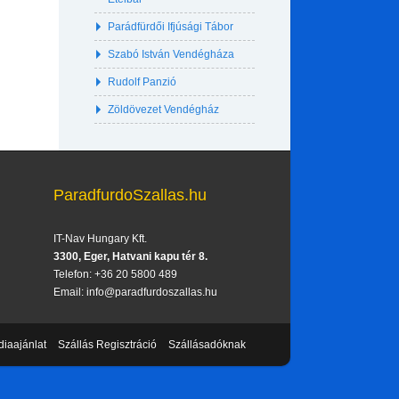
Parádfürdői Ifjúsági Tábor
Szabó István Vendégháza
Rudolf Panzió
Zöldövezet Vendégház
ParadfurdoSzallas.hu
IT-Nav Hungary Kft.
3300, Eger, Hatvani kapu tér 8.
Telefon: +36 20 5800 489
Email: info@paradfurdoszallas.hu
iaajánlat
Szállás Regisztráció
Szállásadóknak