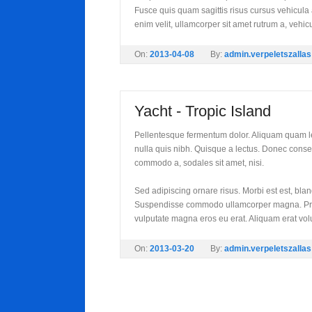
Fusce quis quam sagittis risus cursus vehicula a
enim velit, ullamcorper sit amet rutrum a, vehicu
On:
2013-04-08
By:
admin.verpeletszallas
Yacht - Tropic Island
Pellentesque fermentum dolor. Aliquam quam lect
nulla quis nibh. Quisque a lectus. Donec conse
commodo a, sodales sit amet, nisi.
Sed adipiscing ornare risus. Morbi est est, bland
Suspendisse commodo ullamcorper magna. Prae
vulputate magna eros eu erat. Aliquam erat volut
On:
2013-03-20
By:
admin.verpeletszallas