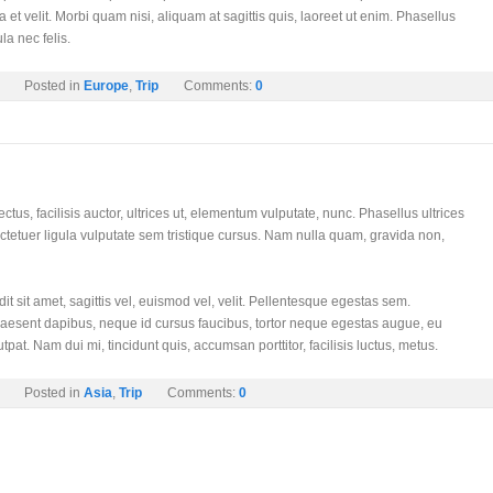
 et velit. Morbi quam nisi, aliquam at sagittis quis, laoreet ut enim. Phasellus
la nec felis.
Posted in
Europe
,
Trip
Comments:
0
us, facilisis auctor, ultrices ut, elementum vulputate, nunc. Phasellus ultrices
ctetuer ligula vulputate sem tristique cursus. Nam nulla quam, gravida non,
it sit amet, sagittis vel, euismod vel, velit. Pellentesque egestas sem.
sent dapibus, neque id cursus faucibus, tortor neque egestas augue, eu
pat. Nam dui mi, tincidunt quis, accumsan porttitor, facilisis luctus, metus.
Posted in
Asia
,
Trip
Comments:
0