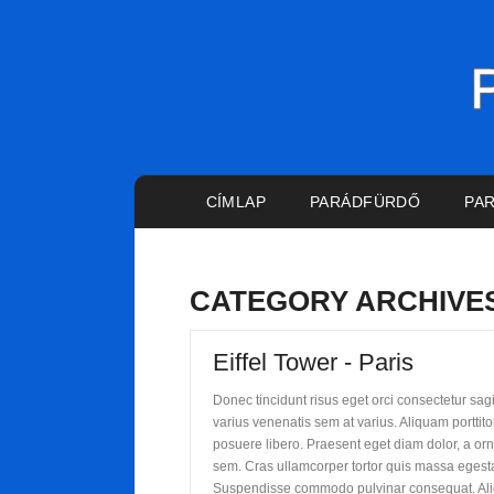
Main menu
CÍMLAP
PARÁDFÜRDŐ
PA
CATEGORY ARCHIVE
Eiffel Tower - Paris
Donec tincidunt risus eget orci consectetur sa
varius venenatis sem at varius. Aliquam porttito
posuere libero. Praesent eget diam dolor, a orn
sem. Cras ullamcorper tortor quis massa egestas
Suspendisse commodo pulvinar consequat. Ali